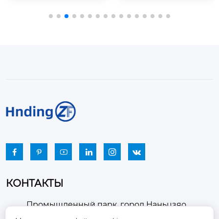
мизацию работы от
нные для безопасн
опительных систем.
ой и эффективной в
 Узнайте, как выбрат
ентиляции в опасн
ь идеальный вентил
ых условиях. Идеаль
ятор для котла, чтоб
но подходят для так
ы обеспечить безоп
их отраслей, как гор
асность и эффектив
нодобывающая, не
ность работы систе
фтегазовая и химич
мы отопления.
еская промышленн
ости.






КОНТАКТЫ
Промышленный парк, город Наньцзяо,
район Чжоуцунь, город Цзыбо, провинция
