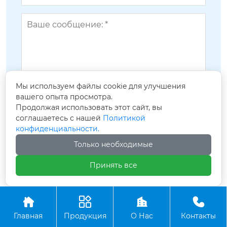
Мы используем файлы cookie для улучшения
вашего опыта просмотра.
Продолжая использовать этот сайт, вы
соглашаетесь с нашей
Политикой
конфиденциальности.
Только необходимые
Сопутствующие популярные
Принять все
продукты




Главная
Продукция
О Нас
Контакты