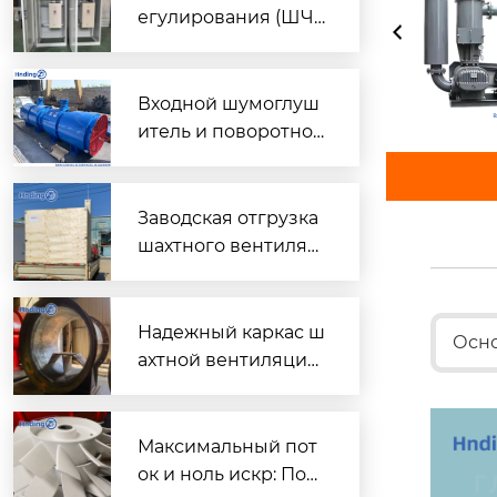
егулирования (ШЧ
Р) для двух вентиля
торов $2 \times 45\t
ext{ кВт}$
Входной шумоглуш
итель и поворотно-
направляющий пат
рубок для шахтного
вентилятора главно
Заводская отгрузка
го проветривания
шахтного вентилят
ора (Проект T3016) д
ля горнодобывающ
его объекта в Казах
Надежный каркас ш
Осно
стане
ахтной вентиляции:
Сварной корпус ве
нтиляторов серии
DK
Максимальный пот
ок и ноль искр: Пош