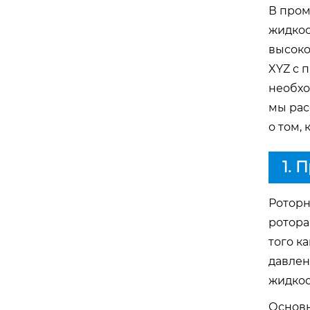
В пром
жидкос
высоко
XYZ с 
необхо
мы рас
о том,
1. 
Роторн
ротора
того к
давлен
жидкос
Основн