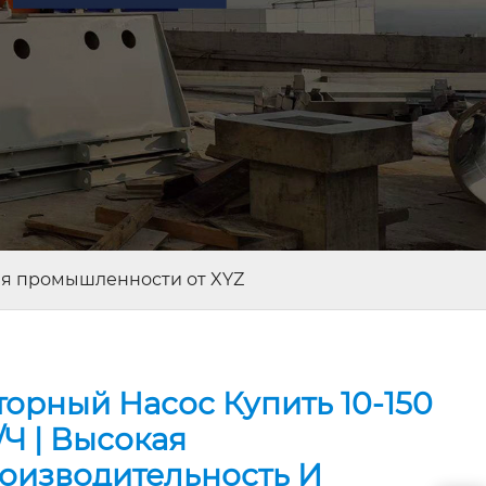
для промышленности от XYZ
торный Насос Купить 10-150
/ч | Высокая
оизводительность И