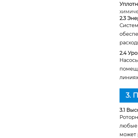
Уплотн
химиче
2.3 Эн
Систем
обеспе
расход
2.4 Ур
Насосы
помеще
линиях
3. 
3.1 Вы
Роторн
любые 
может 