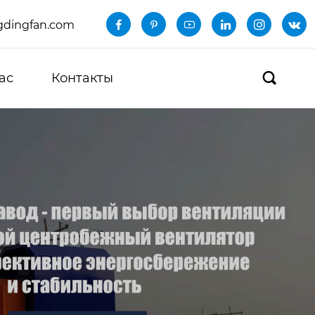
dingfan.com






ас
Контакты
