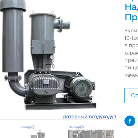
На
Пр
Купи
10-1
в пр
хара
преи
пище
каче
От
