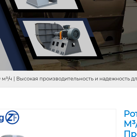
0 м³/ч | Высокая производительность и надежность 
Ро
М³
Пр