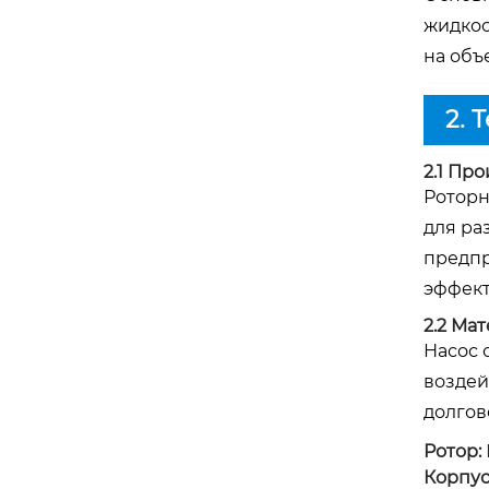
жидкос
на объ
2. 
2.1 Пр
Роторн
для ра
предпр
эффект
2.2 Ма
Насос 
воздей
долгов
Ротор:
Корпус