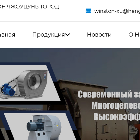
Н ЧЖОУЦУНЬ, ГОРОД

winston-xu@heng
авная
Продукция
Новости
О Н
