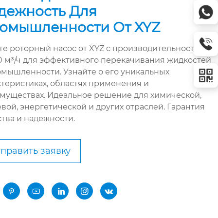
дежность Для
омышленности От XYZ
те роторный насос от XYZ с производительностью
50 м³/ч для эффективного перекачивания жидкостей
омышленности. Узнайте о его уникальных
ктеристиках, областях применения и
муществах. Идеальное решение для химической,
вой, энергетической и других отраслей. Гарантия
ства и надежности.
править заявку




