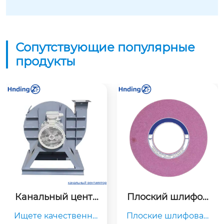
Сопутствующие популярные
продукты
Канальный центр
Плоский шлифов
обежный вентиля
альный круг — Ин
Ищете качественны
Плоские шлифовал
тор – Купить по в
струменты для вы