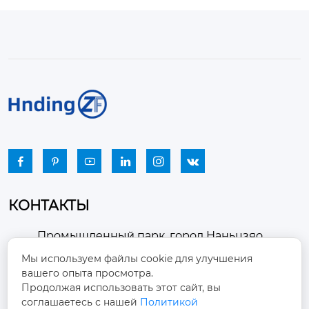






КОНТАКТЫ
Промышленный парк, город Наньцзяо,
район Чжоуцунь, город Цзыбо, провинция

Мы используем файлы cookie для улучшения
Шаньдун
вашего опыта просмотра.
Продолжая использовать этот сайт, вы
winston-xu@hengdingfan.com

соглашаетесь с нашей
Политикой