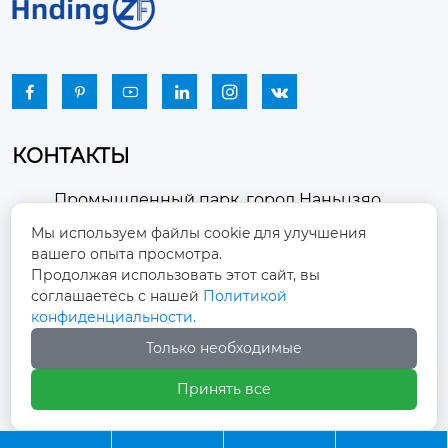






КОНТАКТЫ
Промышленный парк, город Наньцзяо,
район Чжоуцунь, город Цзыбо, провинция

Мы используем файлы cookie для улучшения
Шаньдун
вашего опыта просмотра.
Продолжая использовать этот сайт, вы
winston-xu@hengdingfan.com

соглашаетесь с нашей
Политикой
конфиденциальности.
+86-13806434669
Только необходимые

Принять все
+86 13806434669
