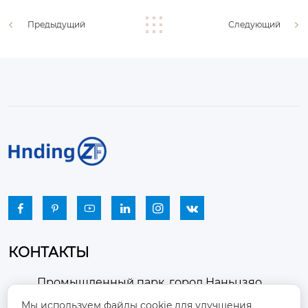
Предыдущий
Следующий






КОНТАКТЫ
Промышленный парк, город Наньцзяо,
район Чжоуцунь, город Цзыбо, провинция

Мы используем файлы cookie для улучшения