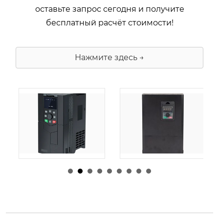
оставьте запрос сегодня и получите
бесплатный расчёт стоимости!
Нажмите здесь →
由
admin
|
30 1 月,
由
admin
|
29 1 月,
2026
2026