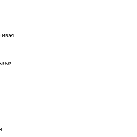
чивая
анах
й