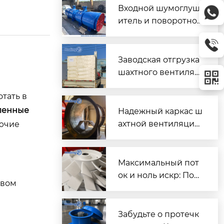
Входной шумоглуш
итель и поворотно-
направляющий пат
рубок для шахтного
вентилятора главно
Заводская отгрузка
го проветривания
шахтного вентилят
ора (Проект T3016) д
тать в
ля горнодобывающ
его объекта в Казах
ленные
Надежный каркас ш
стане
ахтной вентиляции:
рючие
Сварной корпус ве
нтиляторов серии
DK
Максимальный пот
ок и ноль искр: Пош
овом
аговый разбор раб
очих колес FBD для
шахтной вентиляци
Забудьте о протечк