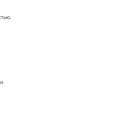
тью.
их