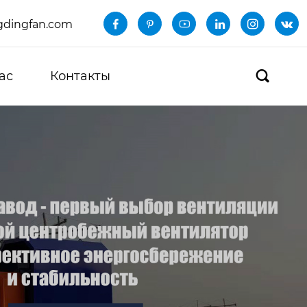
dingfan.com






ас
Контакты
