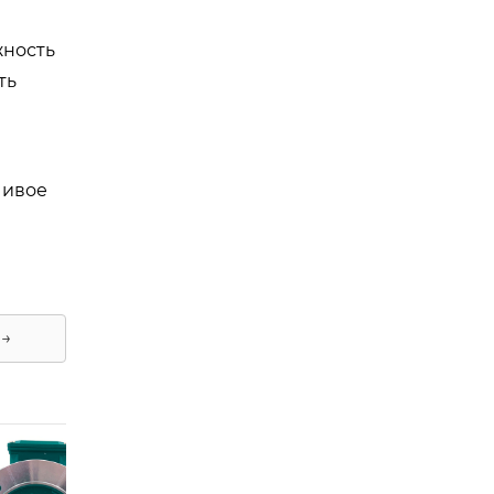
жность
ть
чивое
 →