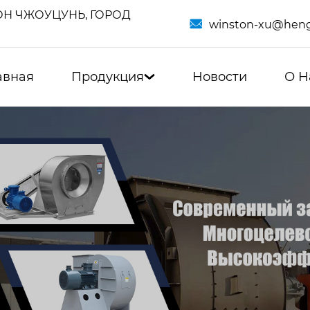
Н ЧЖОУЦУНЬ, ГОРОД

winston-xu@heng
авная
Продукция
Новости
О Н
