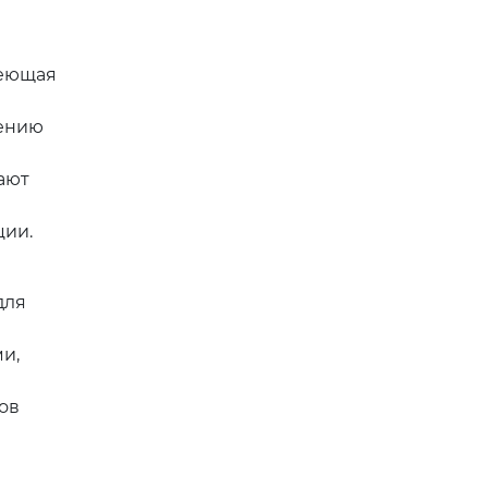
веющая
лению
ают
ции.
для
и,
ов