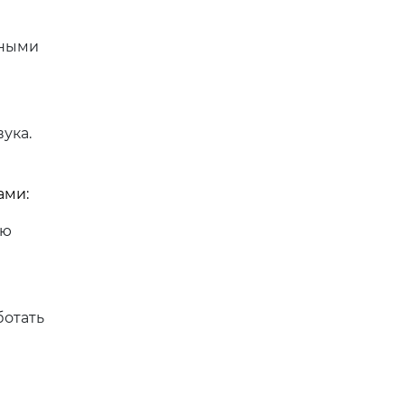
шными
ука.
ами:
ую
ботать