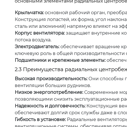
основными элементами радиальных центробе
Крыльчатка:
основной рабочий орган, преобр
Конструкция лопастей, их форма, угол наклон
сталь или алюминий) напрямую влияют на эф
Корпус вентилятора:
защищает внутренние ко
потока воздуха.
Электродвигатель:
обеспечивает вращение кры
ключевую роль в общей производительности 
Подшипники и крепежные элементы:
обеспеч
2.3 Преимущества радиальных центробе
Высокая производительность:
Они способны п
вентиляции больших рудников.
Низкое энергопотребление:
Современные мод
позволяющими снизить эксплуатационные ра
Надежность и долговечность:
Конструкция вен
обеспечивают долгий срок службы даже в сло
Гибкость в установке:
Радиальные вентиляторы
вентиляционные системы, обеспечивая оптим