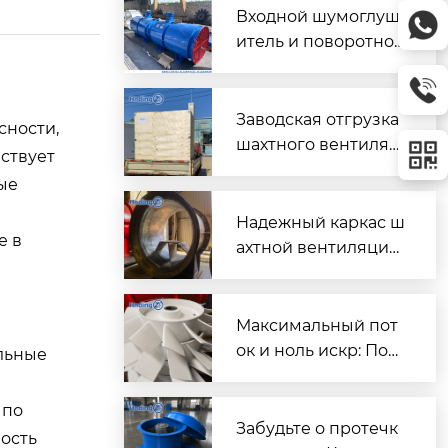
Входной шумоглуш
итель и поворотно-
направляющий пат
рубок для шахтного
вентилятора главно
Заводская отгрузка
сности,
го проветривания
шахтного вентилят
ствует
ора (Проект T3016) д
ые
ля горнодобывающ
его объекта в Казах
Надежный каркас ш
е в
стане
ахтной вентиляции:
Сварной корпус ве
нтиляторов серии
DK
Максимальный пот
ок и ноль искр: Пош
альные
аговый разбор раб
очих колес FBD для
 по
шахтной вентиляци
Забудьте о протечк
ость