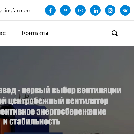
dingfan.com






ас
Контакты
