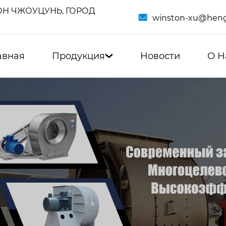
Н ЧЖОУЦУНЬ, ГОРОД

winston-xu@heng
авная
Продукция
Новости
О Н
