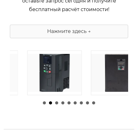
оставьте запрос сегодня и получите
бесплатный расчёт стоимости!
Нажмите здесь →
由
admin
|
30 1 月,
由
admin
|
29 1 月,
2026
2026