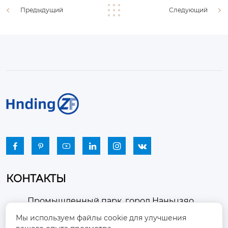
Предыдущий
Следующий






КОНТАКТЫ
Промышленный парк, город Наньцзяо,
район Чжоуцунь, город Цзыбо, провинция

Мы используем файлы cookie для улучшения
Шаньдун