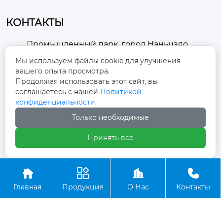
КОНТАКТЫ
Промышленный парк, город Наньцзяо,
район Чжоуцунь, город Цзыбо, провинция

Мы используем файлы cookie для улучшения
Шаньдун
вашего опыта просмотра.
Продолжая использовать этот сайт, вы
winston-xu@hengdingfan.com

соглашаетесь с нашей
Политикой
конфиденциальности.
+86-13806434669
Только необходимые

Принять все
+86 13806434669





Главная
Продукция
О Нас
Контакты
Copyright ©ООО Зибо Хенгдин Вентилятор