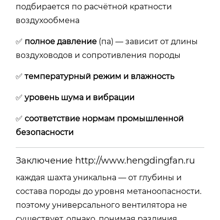
подбирается
по
расчётной
кратности
воздухообмена
✅
полное
давление
(
па) —
зависит
от
длины
воздуховодов
и
сопротивления
породы
✅
температурный
режим
и
влажность
✅
уровень
шума
и
вибрации
✅
соответствие
нормам
промышленной
безопасности
Заключение
http://www.hengdingfan.ru
каждая
шахта
уникальна —
от
глубины
и
состава
породы
до
уровня
метаноопасности.
поэтому
универсального
вентилятора
не
существует.
однако,
понимая
различия