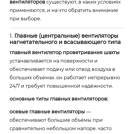
вентиляторов
существуют,
в
каких
условиях
применяются,
и
на
что
обратить
внимание
при
выборе.
1.
Главные (
центральные)
вентиляторы
нагнетательного
и
всасывающего
типа
главный
вентилятор
проветривания
шахты
устанавливается
на
поверхности
и
обеспечивает
подачу
или
отвод
воздуха
в
больших
объёмах.
он
работает
непрерывно
24/
7
и
требует
повышенной
надёжности.
основные
типы
главных
вентиляторов:
осевые
главные
вентиляторы
—
обеспечивают
большие
объёмы
при
сравнительно
небольшом
напоре.
часто