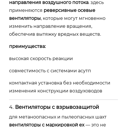
направления
воздушного
потока
.
здесь
применяются
реверсивные
осевые
вентиляторы
,
которые
могут
мгновенно
изменить
направление
вращения,
обеспечив
вытяжку
вредных
веществ.
преимущества:
высокая
скорость
реакции
совместимость
с
системами
асутп
компактная
установка
без
необходимости
изменения
конструкции
воздуховодов
4.
Вентиляторы
с
взрывозащитой
для
метаноопасных
и
пылеопасных
шахт
вентиляторы
с
маркировкой
ex
—
это
не