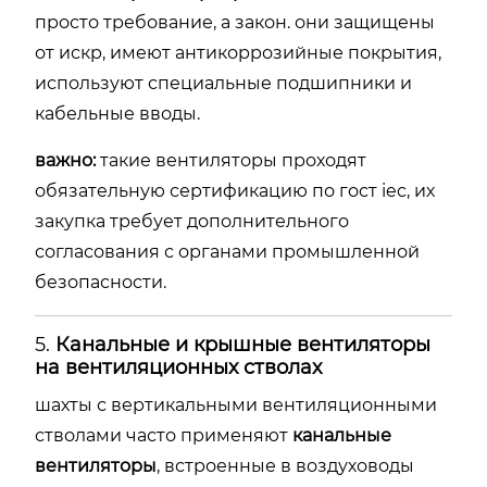
просто
требование,
а
закон.
они
защищены
от
искр,
имеют
антикоррозийные
покрытия,
используют
специальные
подшипники
и
кабельные
вводы.
важно:
такие
вентиляторы
проходят
обязательную
сертификацию
по
гост
iec,
их
закупка
требует
дополнительного
согласования
с
органами
промышленной
безопасности.
5.
Канальные
и
крышные
вентиляторы
на
вентиляционных
стволах
шахты
с
вертикальными
вентиляционными
стволами
часто
применяют
канальные
вентиляторы
,
встроенные
в
воздуховоды