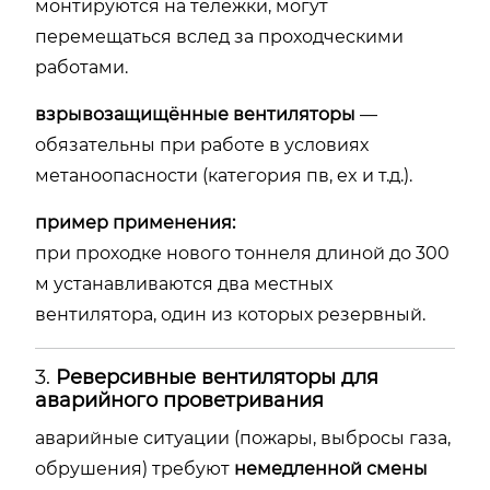
монтируются
на
тележки,
могут
перемещаться
вслед
за
проходческими
работами.
взрывозащищённые
вентиляторы
—
обязательны
при
работе
в
условиях
метаноопасности (
категория
пв,
ex
и
т.
д.).
пример
применения:
при
проходке
нового
тоннеля
длиной
до
300
м
устанавливаются
два
местных
вентилятора,
один
из
которых
резервный.
3.
Реверсивные
вентиляторы
для
аварийного
проветривания
аварийные
ситуации (
пожары,
выбросы
газа,
обрушения)
требуют
немедленной
смены