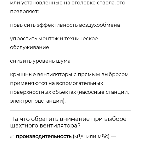
или
установленные
на
оголовке
ствола.
это
позволяет:
повысить
эффективность
воздухообмена
упростить
монтаж
и
техническое
обслуживание
снизить
уровень
шума
крышные
вентиляторы
с
прямым
выбросом
применяются
на
вспомогательных
поверхностных
объектах (
насосные
станции,
электроподстанции).
На
что
обратить
внимание
при
выборе
шахтного
вентилятора?
✅
производительность
(
м³/
ч
или
м³/
с) —