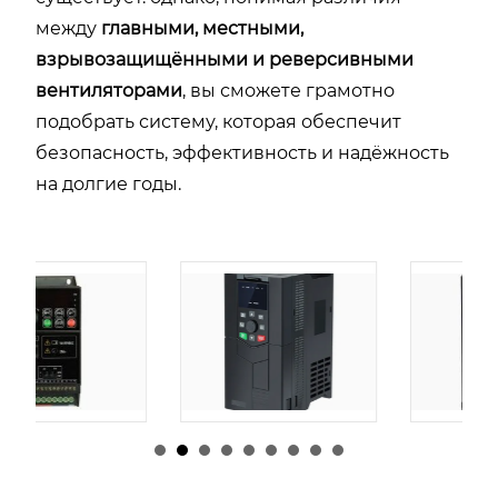
между
главными,
местными,
взрывозащищёнными
и
реверсивными
вентиляторами
,
вы
сможете
грамотно
подобрать
систему,
которая
обеспечит
безопасность,
эффективность
и
надёжность
на
долгие
годы.
由
admin
|
30 1 月,
由
admin
|
29 1 月,
2026
2026