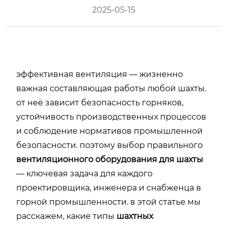
2025-05-15
эффективная
вентиляция —
жизненно
важная
составляющая
работы
любой
шахты.
от
неё
зависит
безопасность
горняков,
устойчивость
производственных
процессов
и
соблюдение
нормативов
промышленной
безопасности.
поэтому
выбор
правильного
вентиляционного
оборудования
для
шахты
—
ключевая
задача
для
каждого
проектировщика,
инженера
и
снабженца
в
горной
промышленности.
в
этой
статье
мы
расскажем,
какие
типы
шахтных