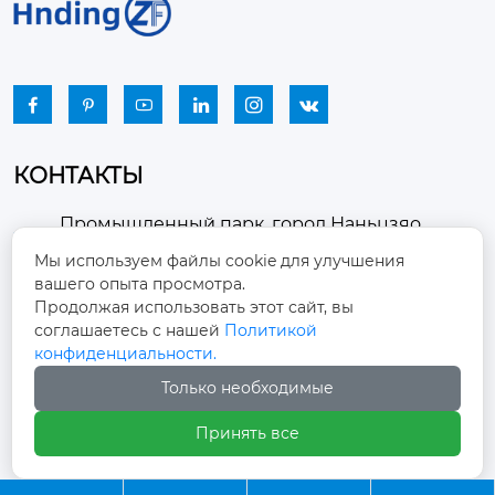






КОНТАКТЫ
Промышленный парк, город Наньцзяо,
район Чжоуцунь, город Цзыбо, провинция

Мы используем файлы cookie для улучшения
Шаньдун
вашего опыта просмотра.
Продолжая использовать этот сайт, вы
winston-xu@hengdingfan.com

соглашаетесь с нашей
Политикой
конфиденциальности.
+86-13806434669
Только необходимые

Принять все
+86 13806434669
