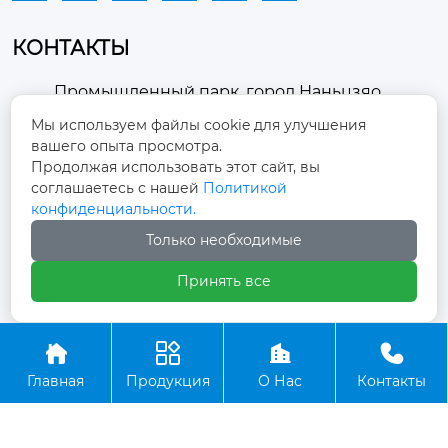
КОНТАКТЫ
Промышленный парк, город Наньцзяо,
район Чжоуцунь, город Цзыбо, провинция

Мы используем файлы cookie для улучшения
Шаньдун
вашего опыта просмотра.
Продолжая использовать этот сайт, вы
winston-xu@hengdingfan.com

соглашаетесь с нашей
Политикой
конфиденциальности.
+86-13806434669
Только необходимые

Принять все
+86 13806434669





Главная
Продукция
О Нас
Контакты
Copyright ©ООО Зибо Хенгдин Вентилятор