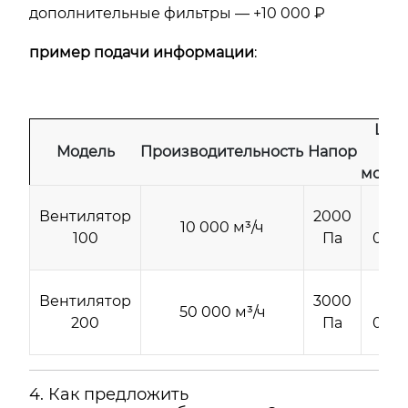
дополнительные фильтры — +10 000 ₽
пример подачи информации
:
Цен
Модель
Производительность
Напор
без
монт
Вентилятор
2000
50
10 000 м³/ч
100
Па
000 
Вентилятор
3000
120
50 000 м³/ч
200
Па
000 
4. Как предложить