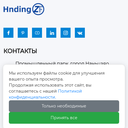






КОНТАКТЫ
Промышленный парк, город Наньцзяо,
район Чжоуцунь, город Цзыбо, провинция

Мы используем файлы cookie для улучшения
Шаньдун
вашего опыта просмотра.
Продолжая использовать этот сайт, вы
winston-xu@hengdingfan.com

соглашаетесь с нашей
Политикой
конфиденциальности.
+86-13806434669
Только необходимые

Принять все
+86 13806434669
