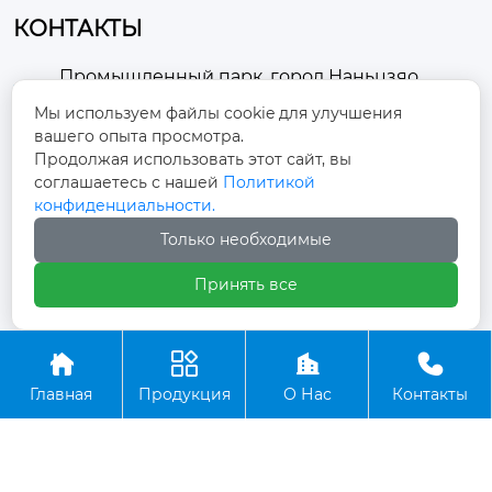
КОНТАКТЫ
Промышленный парк, город Наньцзяо,
район Чжоуцунь, город Цзыбо, провинция

Мы используем файлы cookie для улучшения
Шаньдун
вашего опыта просмотра.
Продолжая использовать этот сайт, вы
winston-xu@hengdingfan.com

соглашаетесь с нашей
Политикой
конфиденциальности.
+86-13806434669
Только необходимые

Принять все
+86 13806434669





Главная
Продукция
О Нас
Контакты
Copyright ©ООО Зибо Хенгдин Вентилятор