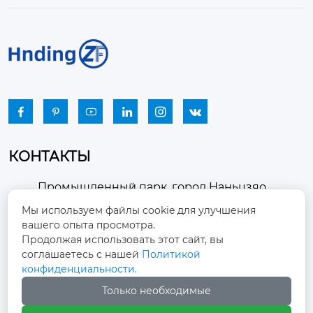






КОНТАКТЫ
Промышленный парк, город Наньцзяо,
район Чжоуцунь, город Цзыбо, провинция

Мы используем файлы cookie для улучшения
Шаньдун
вашего опыта просмотра.
Продолжая использовать этот сайт, вы
winston-xu@hengdingfan.com

соглашаетесь с нашей
Политикой
конфиденциальности.
+86-13806434669
Только необходимые
