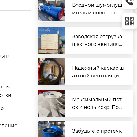
Входной шумоглуш
итель и поворотно-
направляющий пат
рубок для шахтного
вентилятора главно
Заводская отгрузка
го проветривания
шахтного вентилят
ора (Проект T3016) д
ии и
ля горнодобывающ
его объекта в Казах
Надежный каркас ш
стане
ахтной вентиляции:
Сварной корпус ве
ются
нтиляторов серии
отки.
DK
Максимальный пот
ок и ноль искр: Пош
но
аговый разбор раб
очих колес FBD для
еление
шахтной вентиляци
Забудьте о протечк