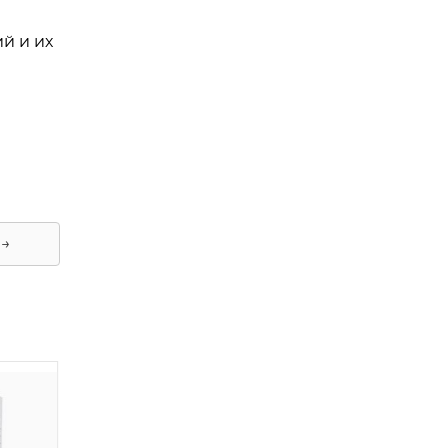
й и их
 →