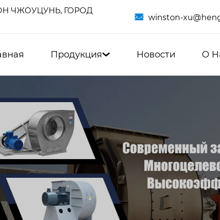
Н ЧЖОУЦУНЬ, ГОРОД

winston-xu@heng
авная
Продукция
Новости
О Н
