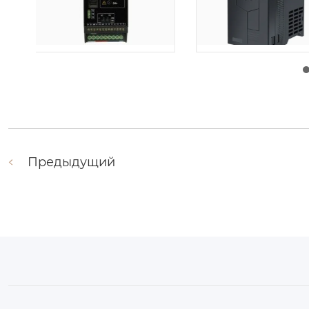
由
admin
|
30 1 月, 2026
由
admin
|
29 1 月, 2
Предыдущий