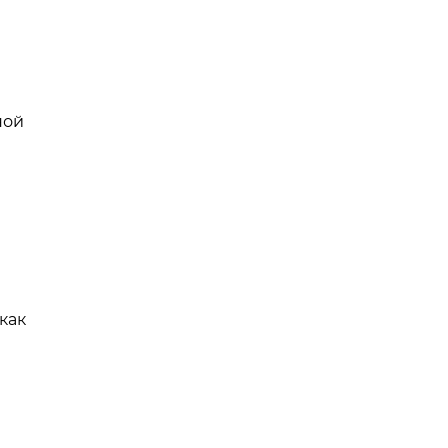
ной
как