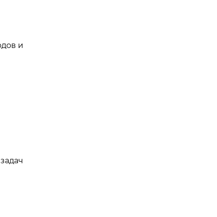
одов и
 задач