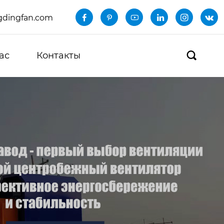
dingfan.com






ас
Контакты
