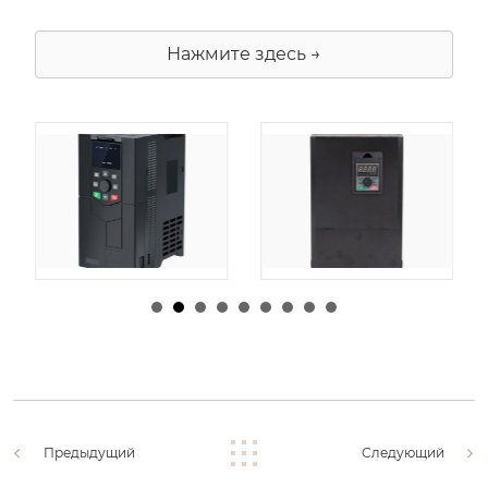
Нажмите здесь →
由
admin
|
30 1 月,
由
admin
|
29 1 月,
2026
2026
Предыдущий
Следующий