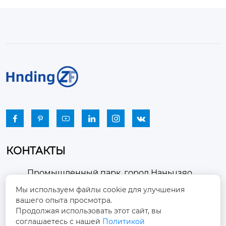






КОНТАКТЫ
Промышленный парк, город Наньцзяо,
район Чжоуцунь, город Цзыбо, провинция

Мы используем файлы cookie для улучшения
Шаньдун
вашего опыта просмотра.
Продолжая использовать этот сайт, вы
winston-xu@hengdingfan.com

соглашаетесь с нашей
Политикой