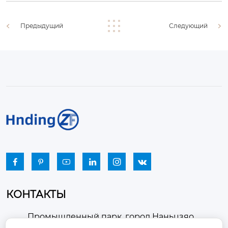
Предыдущий
Следующий






КОНТАКТЫ
Промышленный парк, город Наньцзяо,