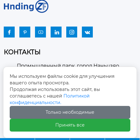






КОНТАКТЫ
Промышленный парк, город Наньцзяо,
район Чжоуцунь, город Цзыбо, провинция

Мы используем файлы cookie для улучшения
Шаньдун
вашего опыта просмотра.
Продолжая использовать этот сайт, вы
winston-xu@hengdingfan.com

соглашаетесь с нашей
Политикой
конфиденциальности.
+86-13806434669
Только необходимые

Принять все
+86 13806434669
