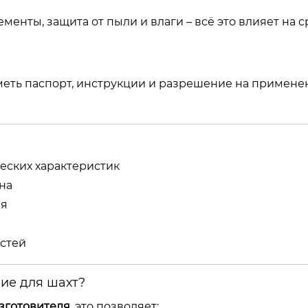
енты, защита от пыли и влаги – всё это влияет на с
иметь паспорт, инструкции и разрешение на примене
ческих характеристик
на
ия
астей
ние для шахт?
изготовителя
. это позволяет: