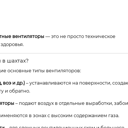
тные вентиляторы
— это не просто техническое
 здоровья.
 в шахтах?
ие основные типы вентиляторов:
воэ и др.)
– устанавливаются на поверхности, созда
у и обратно.
ляторы
– подают воздух в отдельные выработки, забои
рименяются в зонах с высоким содержанием газа.
ти
– для сложных вентиляционных схем и большого