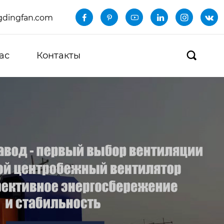
dingfan.com






ас
Контакты
