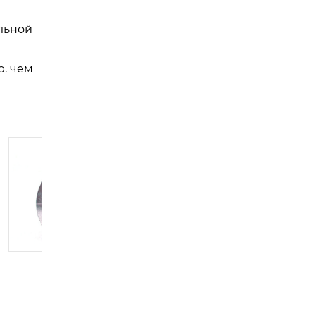
льной
ю. чем
, 2026
由
admin
|
8 1
由
admin
|
10 1 月, 2026