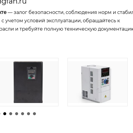
gfan.ru
хте
— залог безопасности, соблюдения норм и стаби
с учетом условий эксплуатации, обращайтесь к
расли и требуйте полную техническую документаци
由
admin
|
24 1 月
026
由
admin
|
26 1 月, 2026