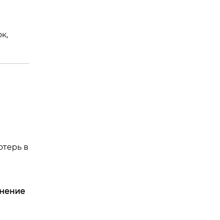
к,
отерь в
нение