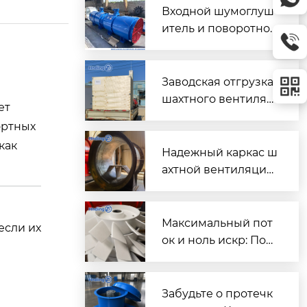
Входной шумоглуш
итель и поворотно-
направляющий пат
рубок для шахтного
вентилятора главно
Заводская отгрузка
го проветривания
шахтного вентилят
ет
ора (Проект T3016) д
ортных
ля горнодобывающ
 как
его объекта в Казах
Надежный каркас ш
стане
ахтной вентиляции:
Сварной корпус ве
нтиляторов серии
DK
Максимальный пот
если их
ок и ноль искр: Пош
аговый разбор раб
очих колес FBD для
шахтной вентиляци
Забудьте о протечк