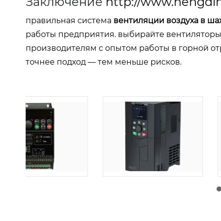
Заключение
http://www.hengdin
правильная система
вентиляции воздуха в ша
работы предприятия. выбирайте вентиляторы 
производителям с опытом работы в горной от
точнее подход — тем меньше рисков.
由
admin
|
30 1 月, 2026
由
admin
|
29 1 月, 2