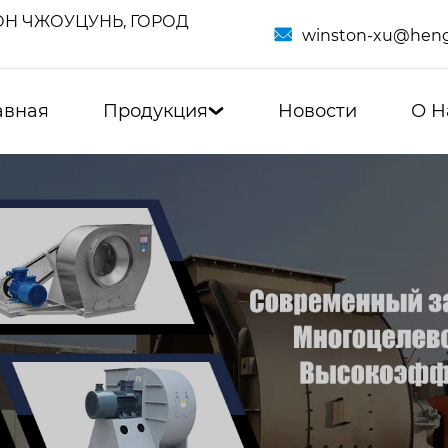
Н ЧЖОУЦУНЬ, ГОРОД

winston-xu@heng
авная
Продукция
Новости
О Н
