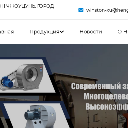
Н ЧЖОУЦУНЬ, ГОРОД

winston-xu@heng
авная
Продукция
Новости
О Н
