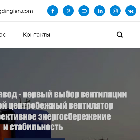
dingfan.com






ас
Контакты
