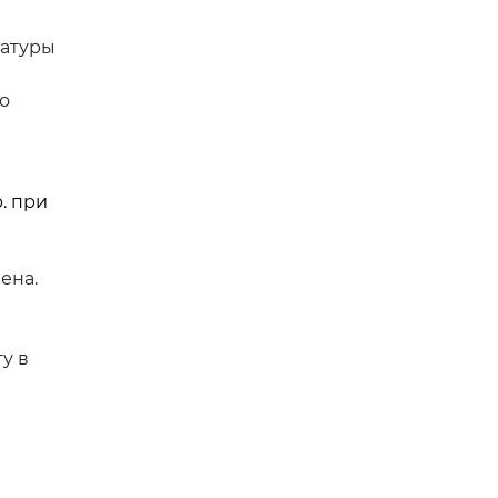
ратуры
о
. при
ена.
у в