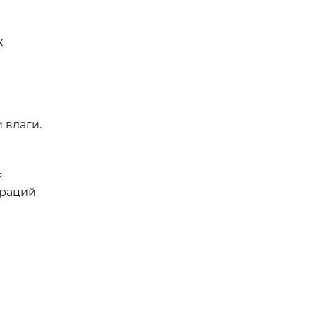
к
 влаги.
я
браций