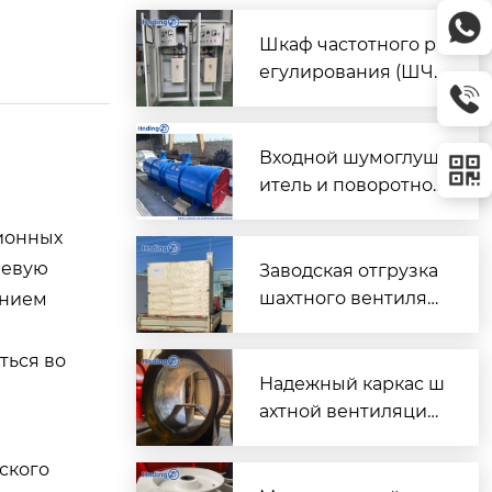
Шкаф частотного р
егулирования (ШЧ
Р) для двух вентиля
торов $2 \times 45\t
ext{ кВт}$
Входной шумоглуш
итель и поворотно-
направляющий пат
ционных
рубок для шахтного
вентилятора главно
чевую
Заводская отгрузка
го проветривания
шахтного вентилят
ением
ора (Проект T3016) д
ля горнодобывающ
ться во
его объекта в Казах
Надежный каркас ш
стане
ахтной вентиляции:
Сварной корпус ве
нтиляторов серии
ского