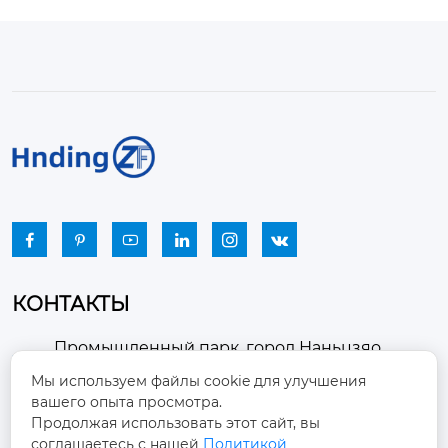






КОНТАКТЫ
Промышленный парк, город Наньцзяо,
район Чжоуцунь, город Цзыбо, провинция

Мы используем файлы cookie для улучшения
Шаньдун
вашего опыта просмотра.
Продолжая использовать этот сайт, вы
winston-xu@hengdingfan.com

соглашаетесь с нашей
Политикой