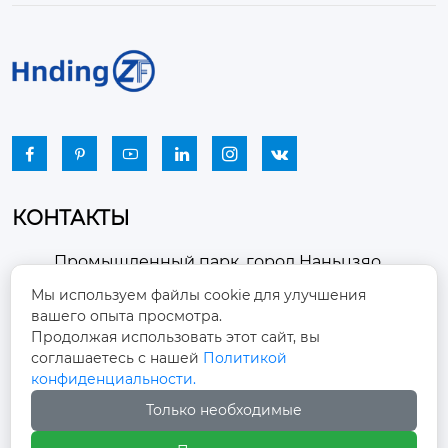






КОНТАКТЫ
Промышленный парк, город Наньцзяо,
район Чжоуцунь, город Цзыбо, провинция

Мы используем файлы cookie для улучшения
Шаньдун
вашего опыта просмотра.
Продолжая использовать этот сайт, вы
winston-xu@hengdingfan.com

соглашаетесь с нашей
Политикой
конфиденциальности.
Только необходимые
+86-13806434669
