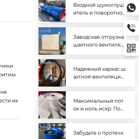
Входной шумоглуш
итель и поворотно-
направляющий пат
рубок для шахтного
вентилятора главно
Заводская отгрузка
го проветривания
шахтного вентилят
ора (Проект T3016) д
ля горнодобывающ
тчики
его объекта в Казах
Надежный каркас ш
оритмы
стане
ахтной вентиляции:
Сварной корпус ве
 не
нтиляторов серии
DK
сти их
Максимальный пот
ок и ноль искр: Пош
аговый разбор раб
очих колес FBD для
шахтной вентиляци
Забудьте о протечк