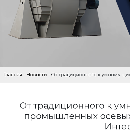
Главная
-
Новости
-
От традиционного к умному: 
От традиционного к ум
промышленных осевых
Инте