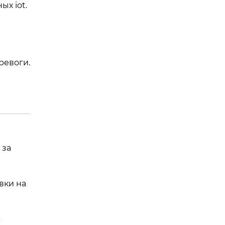
ых iot.
ревоги.
 за
вки на
с