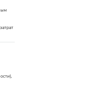
ным
затрат
ости),