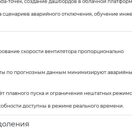
cada‑точек, создание дашбордов в облачной платформ
ка сценариев аварийного отключения, обучение инж
рование скорости вентилятора пропорционально
ты по прогнозным данным минимизируют аварийн
ёт плавного пуска и ограничения нештатных режимо
особности доступны в режиме реального времени.
одоления