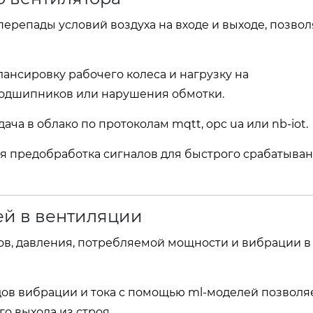
ерепады условий воздуха на входе и выходе, позвол
ансировку рабочего колеса и нагрузку на
подшипников или нарушения обмотки.
ача в облако по протоколам mqtt, opc ua или nb‑iot.
я предобработка сигналов для быстрого срабатыва
ей в вентиляции
тов, давления, потребляемой мощности и вибрации в
ндов вибрации и тока с помощью ml‑моделей позволя
о выхода из строя.