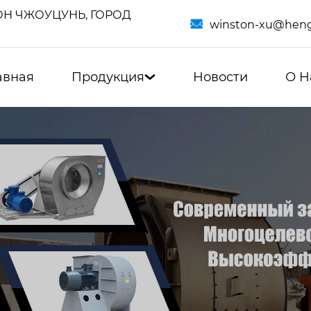
Н ЧЖОУЦУНЬ, ГОРОД

winston-xu@heng
авная
Продукция
Новости
О Н
