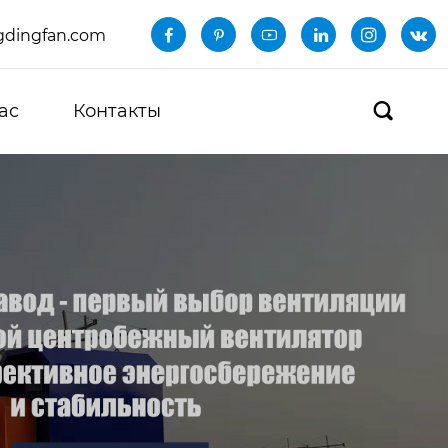
dingfan.com






ас
Контакты
