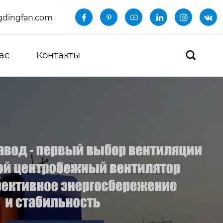
dingfan.com






ас
Контакты
