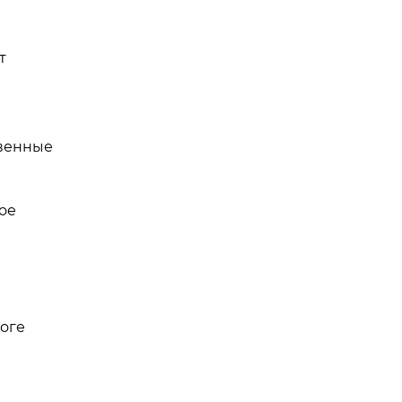
т
твенные
ое
тоге