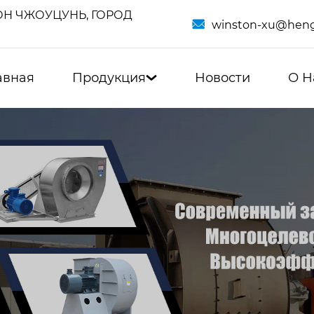
Н ЧЖОУЦУНЬ, ГОРОД

winston-xu@heng
авная
Продукция
Новости
О Н
