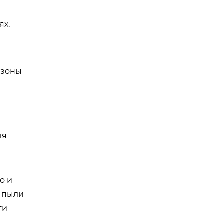
ях.
 зоны
ля
о и
 пыли
ти