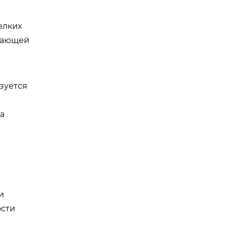
елких
ужающей
зуется
а
и
ости