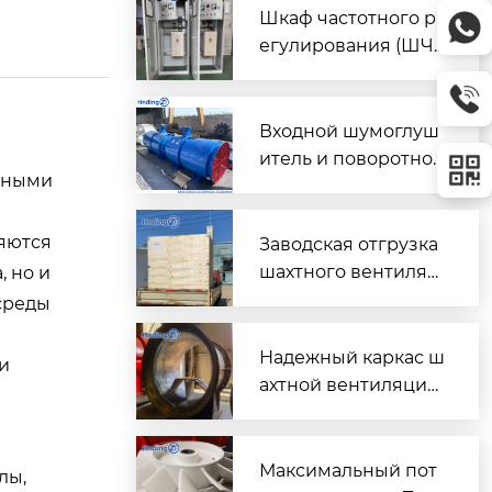
Шкаф частотного р
егулирования (ШЧ
Р) для двух вентиля
торов $2 \times 45\t
ext{ кВт}$
Входной шумоглуш
итель и поворотно-
жными
направляющий пат
рубок для шахтного
вентилятора главно
ляются
Заводская отгрузка
го проветривания
шахтного вентилят
, но и
ора (Проект T3016) д
среды
ля горнодобывающ
его объекта в Казах
Надежный каркас ш
и
стане
ахтной вентиляции:
Сварной корпус ве
нтиляторов серии
DK
Максимальный пот
лы,