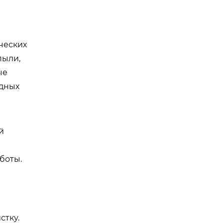
ческих
пыли,
ые
едных
й
боты.
стку.