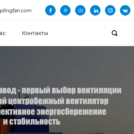
dingfan.com






ас
Контакты
