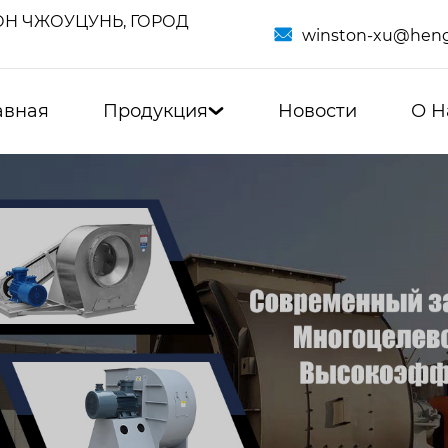
Н ЧЖОУЦУНЬ, ГОРОД

winston-xu@heng
авная
Продукция
Новости
О Н
