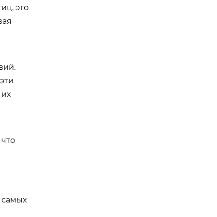
иц. это
вая
вий.
 эти
 их
 что
 самых