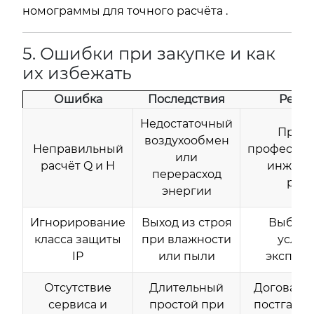
номограммы для точного расчёта .
5. Ошибки при закупке и как
их избежать
Ошибка
Последствия
Реше
Недостаточный
Прове
воздухообмен
Неправильный
профессио
или
расчёт Q и H
инжен
перерасход
расч
энергии
Игнорирование
Выход из строя
Выбира
класса защиты
при влажности
услов
IP
или пыли
эксплуа
Отсутствие
Длительный
Договарив
сервиса и
простой при
постгара