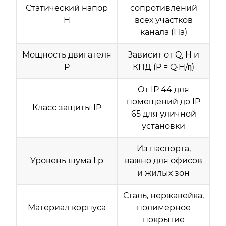
Статический напор
сопротивлений
H
всех участков
канала (Па)
Мощность двигателя
Зависит от Q, H и
P
КПД (P = Q·H/η)
От IP 44 для
помещений до IP
Класс защиты IP
65 для уличной
установки
Из паспорта,
Уровень шума Lp
важно для офисов
и жилых зон
Сталь, нержавейка,
Материал корпуса
полимерное
покрытие