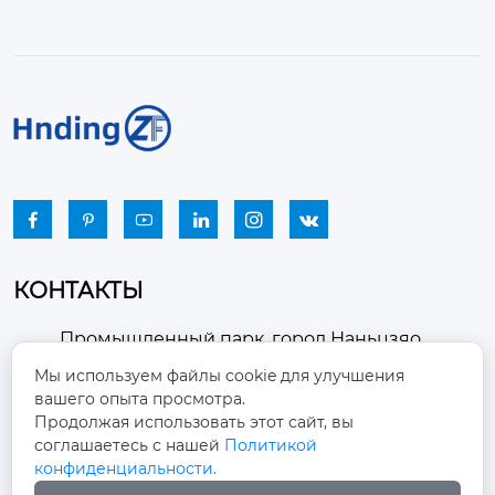






КОНТАКТЫ
Промышленный парк, город Наньцзяо,
район Чжоуцунь, город Цзыбо, провинция

Мы используем файлы cookie для улучшения
Шаньдун
вашего опыта просмотра.
Продолжая использовать этот сайт, вы
winston-xu@hengdingfan.com

соглашаетесь с нашей
Политикой
конфиденциальности.