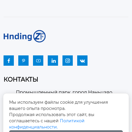






КОНТАКТЫ
Промышленный парк, город Наньцзяо,
район Чжоуцунь, город Цзыбо, провинция

Мы используем файлы cookie для улучшения
Шаньдун
вашего опыта просмотра.
Продолжая использовать этот сайт, вы
winston-xu@hengdingfan.com

соглашаетесь с нашей
Политикой
конфиденциальности.