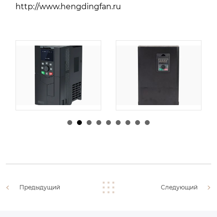
http://www.hengdingfan.ru
由
admin
|
30 1 月,
由
admin
|
29 1 月,
2026
2026
Предыдущий
Следующий