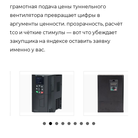
грамотная подача цены туннельного
вентилятора превращает цифры в
аргументы ценности. прозрачность, расчёт
tco и чёткие стимулы — вот что убеждает
закупщика на яндексе оставить заявку
именно у вас.
由
admin
|
30 1 月,
由
admin
|
29 1 月,
2026
2026