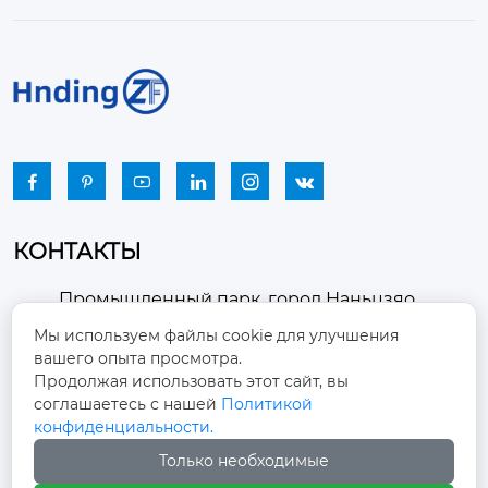






КОНТАКТЫ
Промышленный парк, город Наньцзяо,
район Чжоуцунь, город Цзыбо, провинция

Мы используем файлы cookie для улучшения
Шаньдун
вашего опыта просмотра.
Продолжая использовать этот сайт, вы
winston-xu@hengdingfan.com

соглашаетесь с нашей
Политикой
конфиденциальности.
+86-13806434669
Только необходимые
