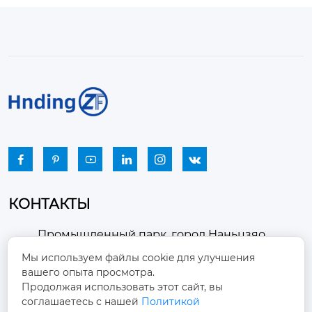






КОНТАКТЫ
Промышленный парк, город Наньцзяо,
район Чжоуцунь, город Цзыбо, провинция

Мы используем файлы cookie для улучшения
Шаньдун
вашего опыта просмотра.
Продолжая использовать этот сайт, вы
winston-xu@hengdingfan.com

соглашаетесь с нашей
Политикой