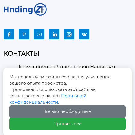






КОНТАКТЫ
Промышленный парк, город Наньцзяо,
район Чжоуцунь, город Цзыбо, провинция

Мы используем файлы cookie для улучшения
Шаньдун
вашего опыта просмотра.
Продолжая использовать этот сайт, вы
winston-xu@hengdingfan.com

соглашаетесь с нашей
Политикой
конфиденциальности.
+86-13806434669
Только необходимые

Принять все
+86 13806434669
