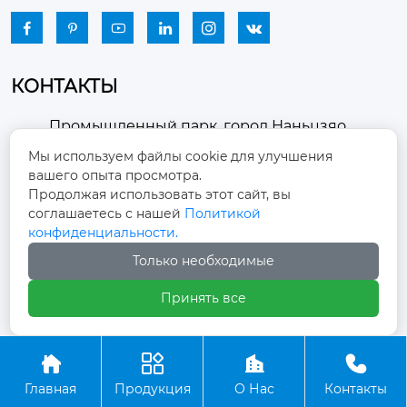






КОНТАКТЫ
Промышленный парк, город Наньцзяо,
район Чжоуцунь, город Цзыбо, провинция

Мы используем файлы cookie для улучшения
Шаньдун
вашего опыта просмотра.
Продолжая использовать этот сайт, вы
winston-xu@hengdingfan.com

соглашаетесь с нашей
Политикой
конфиденциальности.
+86-13806434669
Только необходимые

Принять все
+86 13806434669





Главная
Продукция
О Нас
Контакты
Copyright ©ООО Зибо Хенгдин Вентилятор