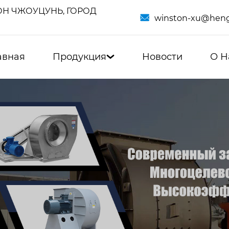
Н ЧЖОУЦУНЬ, ГОРОД

winston-xu@heng
авная
Продукция
Новости
О Н
