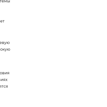
стемы
чет
чевую
сокую
ловия
виях
ятся