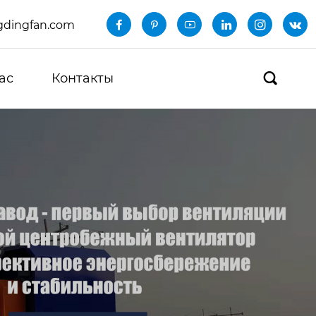
dingfan.com






ас
Контакты
