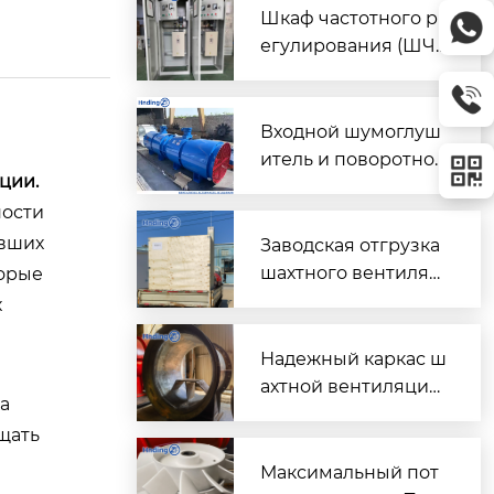
Шкаф частотного р
егулирования (ШЧ
Р) для двух вентиля
торов $2 \times 45\t
ext{ кВт}$
Входной шумоглуш
итель и поворотно-
ции.
направляющий пат
ности
рубок для шахтного
вентилятора главно
ивших
Заводская отгрузка
го проветривания
шахтного вентилят
торые
ора (Проект T3016) д
х
ля горнодобывающ
его объекта в Казах
Надежный каркас ш
стане
ахтной вентиляции:
а
Сварной корпус ве
щать
нтиляторов серии
DK
Максимальный пот