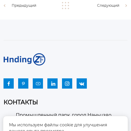
Предыдущий
Следующий






КОНТАКТЫ
Промышленный парк, город Наньцзяо,
район Чжоуцунь, город Цзыбо, провинция

Мы используем файлы cookie для улучшения
Шаньдун