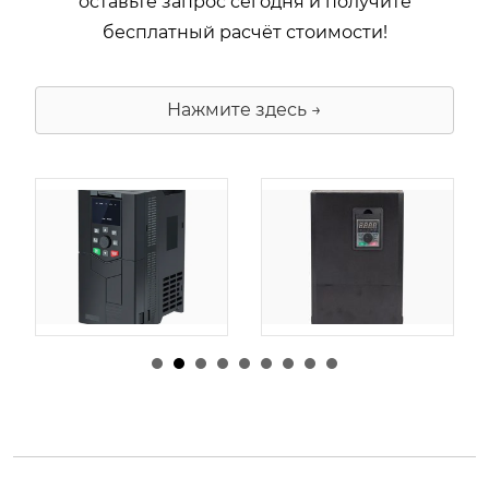
оставьте запрос сегодня и получите
бесплатный расчёт стоимости!
Нажмите здесь →
由
admin
|
30 1 月,
由
admin
|
29 1 月,
2026
2026