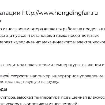
уатации
http://www.hengdingfan.ru
ы
 износа вентилятора является работа на предельны
стота пусков и остановок, а также несоответствие
водят к увеличению механического и электрическо
в
: следить за показателями температуры, давления и
вкой скорости
: например, инверторное управление,
лятора под текущую нагрузку.
еды
илятора. высокая температура, повышенная влажнос
ут ускорять коррозию и износ деталей.