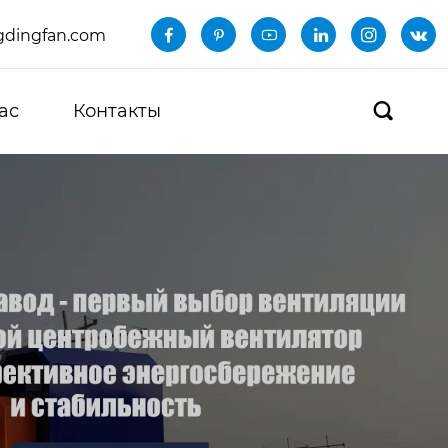
dingfan.com






ас
Контакты
