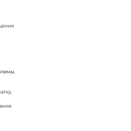
щения
блемы.
атку,
мание