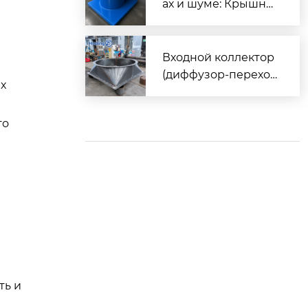
и
ах и шуме: Крышны
е вентиляторы, кото
рые спасут ваш цех
от жары и пыли!
Входной коллектор
(диффузор-переход
х
ник) для шахтных ве
нтиляторов FBCDZ:
го
технические особе
нности и изготовле
ние
ть и