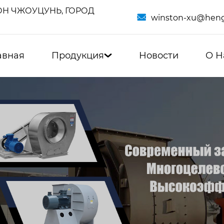
Н ЧЖОУЦУНЬ, ГОРОД

winston-xu@heng
авная
Продукция
Новости
О Н
