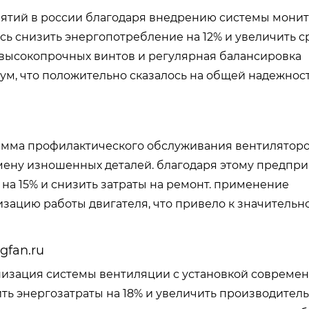
ятий в россии благодаря внедрению системы мони
сь снизить энергопотребление на 12% и увеличить с
 высокопрочных винтов и регулярная балансировка
м, что положительно сказалось на общей надежнос
рамма профилактического обслуживания вентиляторо
мену изношенных деталей. благодаря этому предпр
 на 15% и снизить затраты на ремонт. применение
зацию работы двигателя, что привело к значительн
gfan.ru
низация системы вентиляции с установкой совреме
ь энергозатраты на 18% и увеличить производител