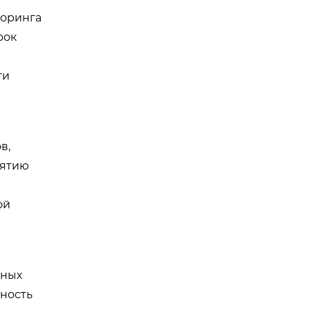
торинга
рок
ти
в,
иятию
ой
нных
ьность