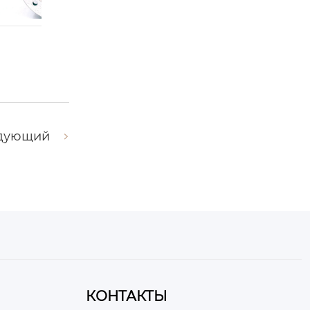
, 2026
由
admin
|
8 1
由
admin
|
10 1 月, 2026
дующий
КОНТАКТЫ