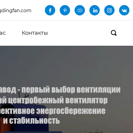
dingfan.com






ас
Контакты
