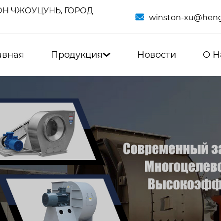
Н ЧЖОУЦУНЬ, ГОРОД

winston-xu@heng
авная
Продукция
Новости
О Н
