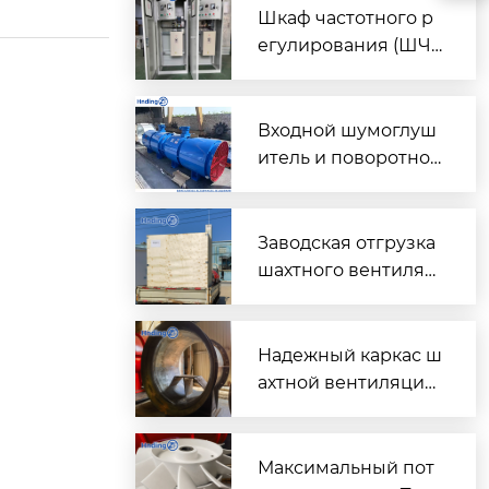
Шкаф частотного р
егулирования (ШЧ
Р) для двух вентиля
торов $2 \times 45\t
ext{ кВт}$
Входной шумоглуш
итель и поворотно-
направляющий пат
рубок для шахтного
вентилятора главно
Заводская отгрузка
го проветривания
шахтного вентилят
ора (Проект T3016) д
ля горнодобывающ
его объекта в Казах
Надежный каркас ш
стане
ахтной вентиляции:
Сварной корпус ве
нтиляторов серии
DK
Максимальный пот