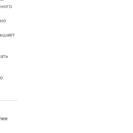
чного
ьно
ньшает
ать
ию
лее