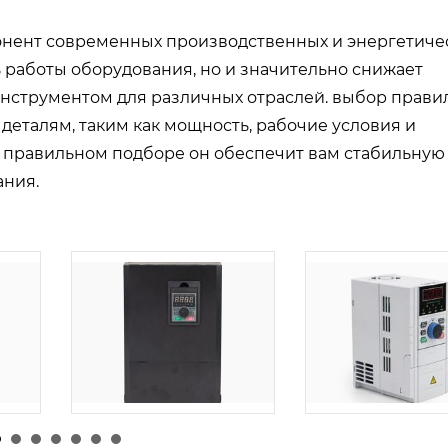
онент современных производственных и энергетиче
 работы оборудования, но и значительно снижает
инструментом для различных отраслей. выбор прави
деталям, таким как мощность, рабочие условия и
и правильном подборе он обеспечит вам стабильную
ания.
由
admin
|
24 1 月
026
由
admin
|
26 1 月, 2026