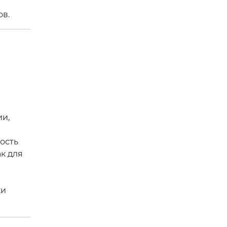
ов.
ии,
ость
к для
ки