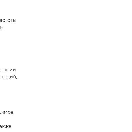
частоты
ь
овании
танций,
димое
также