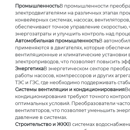
Промышленность
В промышленности преобраз
электродвигателями на различных этапах про
конвейерных системах, насосах, вентиляторов
обеспечивают точное управление скоростью, 
энергозатраты и улучшить контроль над проц
Автомобильная промышленность
В автомоби
применяются в двигателях, которые обеспечи
вентиляционные и климатические установки в
электроприводов, что позволяет повысить эф
Энергетика
В энергетическом секторе преобр
работы насосов, компрессоров и других агрег
ТЭС и ГЭС, где необходимо поддерживать ста
Системы вентиляции и кондиционирования
В
кондиционирования требуют точного контрол
оптимальных условий. Преобразователи часто
вентиляторов, что позволяет уменьшить энер
давление в системах.
Строительство и ЖКХ
В системах водоснабжени