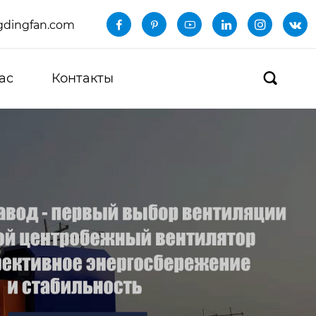
dingfan.com






ас
Контакты
