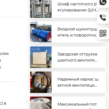
Шкаф частотного р
егулирования (ШЧ
Р) для двух вентиля
торов $2 \times 45\t
ext{ кВт}$
Входной шумоглуш
итель и поворотно-
направляющий пат
рубок для шахтного
вентилятора главно
оляя
Заводская отгрузка
го проветривания
шахтного вентилят
и
ора (Проект T3016) д
х
ля горнодобывающ
его объекта в Казах
Надежный каркас ш
стане
ахтной вентиляции:
Сварной корпус ве
нтиляторов серии
) в
DK
Максимальный пот