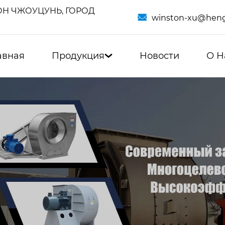
Н ЧЖОУЦУНЬ, ГОРОД

winston-xu@heng
авная
Продукция
Новости
О Н
