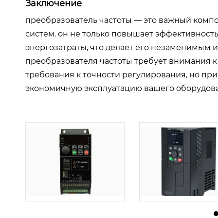
Заключение
преобразователь частоты — это важный комп
систем. он не только повышает эффективность
энергозатраты, что делает его незаменимым 
преобразователя частоты требует внимания к 
требования к точности регулирования, но пр
экономичную эксплуатацию вашего оборудов
由
admin
|
30 1 月, 2026
由
admin
|
29 1 月, 2