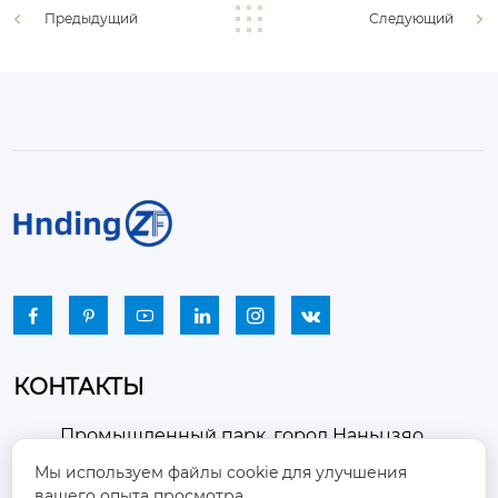
Предыдущий
Следующий






КОНТАКТЫ
Промышленный парк, город Наньцзяо,
район Чжоуцунь, город Цзыбо, провинция

Мы используем файлы cookie для улучшения
Шаньдун
вашего опыта просмотра.