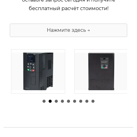
бесплатный расчёт стоимости!
Нажмите здесь →
由
admin
|
30 1 月,
由
admin
|
29 1 月,
2026
2026