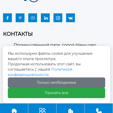






КОНТАКТЫ
Промышленный парк, город Наньцзяо,
район Чжоуцунь, город Цзыбо, провинция

Мы используем файлы cookie для улучшения
Шаньдун
вашего опыта просмотра.
Продолжая использовать этот сайт, вы
winston-xu@hengdingfan.com

соглашаетесь с нашей
Политикой
конфиденциальности.
+86-13806434669
Только необходимые

Принять все
+86 13806434669




