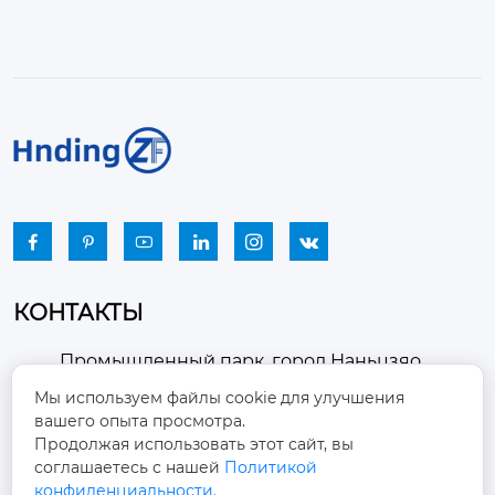






КОНТАКТЫ
Промышленный парк, город Наньцзяо,
район Чжоуцунь, город Цзыбо, провинция

Мы используем файлы cookie для улучшения
Шаньдун
вашего опыта просмотра.
Продолжая использовать этот сайт, вы
winston-xu@hengdingfan.com

соглашаетесь с нашей
Политикой
конфиденциальности.