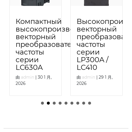
изводительные
Компактный
Высокопроизв
высокопроизводительный
векторный
атели
векторный
преобразоват
преобразователь
частоты
частоты
серии
серии
LP300A /
LC630A
LC410
由
admin
|
30 1 月,
由
admin
|
29 1 月,
2026
2026