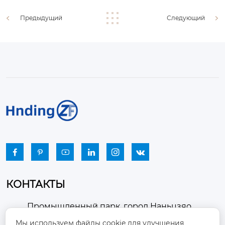
Предыдущий
Следующий






КОНТАКТЫ
Промышленный парк, город Наньцзяо,
район Чжоуцунь, город Цзыбо, провинция

Мы используем файлы cookie для улучшения