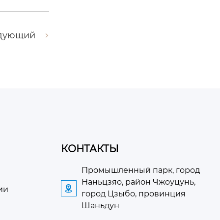
дующий
КОНТАКТЫ
Промышленный парк, город
Наньцзяо, район Чжоуцунь,

ии
город Цзыбо, провинция
Шаньдун