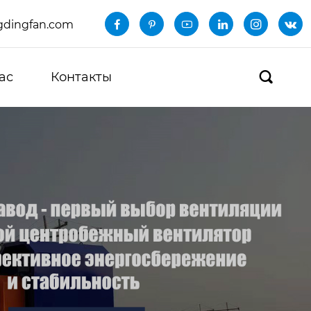
dingfan.com






ас
Контакты
