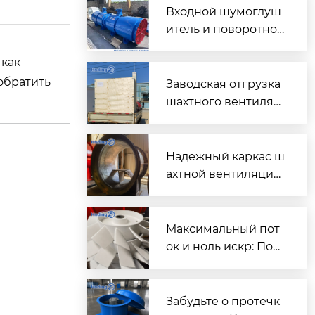
Входной шумоглуш
итель и поворотно-
направляющий пат
 как
рубок для шахтного
 обратить
вентилятора главно
Заводская отгрузка
го проветривания
шахтного вентилят
ора (Проект T3016) д
ля горнодобывающ
его объекта в Казах
Надежный каркас ш
стане
ахтной вентиляции:
Сварной корпус ве
нтиляторов серии
DK
Максимальный пот
ок и ноль искр: Пош
аговый разбор раб
очих колес FBD для
шахтной вентиляци
Забудьте о протечк