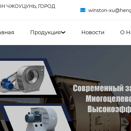
Н ЧЖОУЦУНЬ, ГОРОД

winston-xu@heng
авная
Продукция
Новости
О Н
