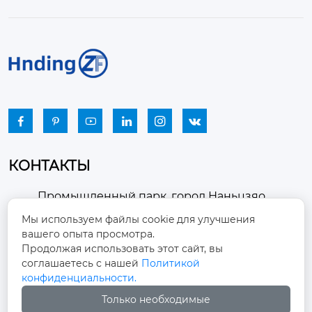






КОНТАКТЫ
Промышленный парк, город Наньцзяо,
район Чжоуцунь, город Цзыбо, провинция

Мы используем файлы cookie для улучшения
Шаньдун
вашего опыта просмотра.
Продолжая использовать этот сайт, вы
winston-xu@hengdingfan.com
соглашаетесь с нашей
Политикой

конфиденциальности.
Только необходимые
+86-13806434669
