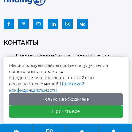






КОНТАКТЫ
Промышленный парк, город Наньцзяо,
район Чжоуцунь, город Цзыбо, провинция

Мы используем файлы cookie для улучшения
Шаньдун
вашего опыта просмотра.
Продолжая использовать этот сайт, вы
winston-xu@hengdingfan.com

соглашаетесь с нашей
Политикой
конфиденциальности.
+86-13806434669
Только необходимые

Принять все
+86 13806434669
