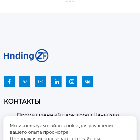






КОНТАКТЫ
Промышленный парк, город Наньцзяо,
район Чжоуцунь, город Цзыбо, провинция

Мы используем файлы cookie для улучшения
Шаньдун
вашего опыта просмотра.
Продолжая использовать этот сайт, вы