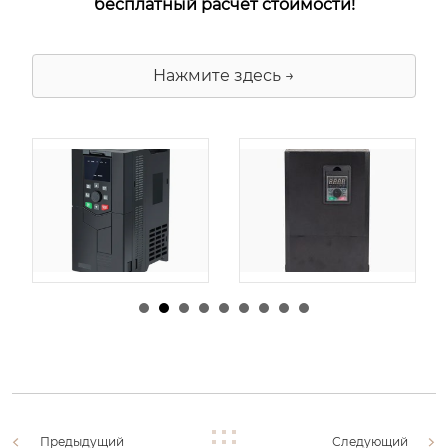
бесплатный расчёт стоимости!
Нажмите здесь →
由
admin
|
30 1 月,
由
admin
|
29 1 月,
2026
2026
Предыдущий
Следующий