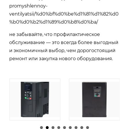
promyshlennoy-
ventilyatsii/%d0%bf%d0%be%d1%81%d1%82%d0
%b0%d0%b2%d1%89%d0%b8%d0%ba/
не забывайте, что профилактическое
обслуживание — это всегда более выгодный
и экономичный выбор, чем дорогостоящий
ремонт или закупка нового оборудования.
由
admin
|
30 1 月,
由
admin
|
29 1 月,
2026
2026