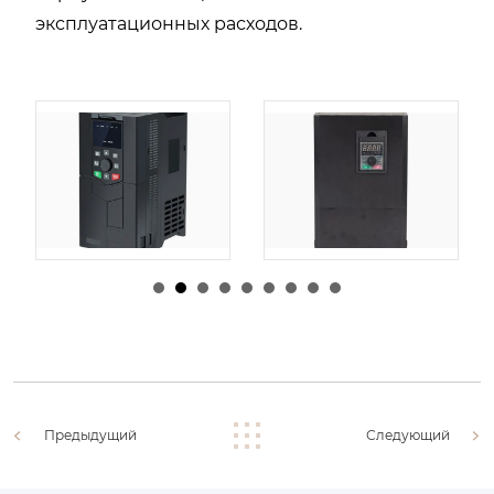
эксплуатационных расходов.
由
admin
|
30 1 月,
由
admin
|
29 1 月,
2026
2026
Предыдущий
Следующий