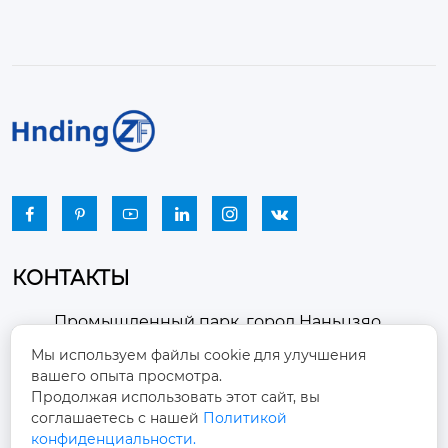






КОНТАКТЫ
Промышленный парк, город Наньцзяо,
район Чжоуцунь, город Цзыбо, провинция

Мы используем файлы cookie для улучшения
Шаньдун
вашего опыта просмотра.
Продолжая использовать этот сайт, вы
winston-xu@hengdingfan.com

соглашаетесь с нашей
Политикой
конфиденциальности.